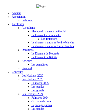
Accueil
Association
Le bureau
Estrildidés
Australiens
Elevage du diamant de Gould
Le Diamant à Gouttelettes
Les mutations
Le diamant mandarin Poitine blanche
Le diamant mandarin Joues blanches
Océaniens
Le Diamant de Nouméa
Le Diamant de Kittlitz
Africains
Les Amadines
Standard
Concours
Les Herbiers 2026
Les Herbiers 2025
Palmarès 2025
Les paddas
Les goulds
Les Herbiers 2024
Palmarès 2024
On parle de nous
Reportage photos
Les paddas