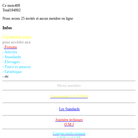
Ce mois
409
Total
184002
Nous avons 25 invités et aucun membre en ligne
Infos
Connectez-vous
pour accéder aux
-
Forums
- Articles
- Standards
- Elevages
- Trucs et astuces
- Génétique
- etc
Menu membre
Convocation A.G.O 2024
Les Standards
Journées techiques
O.M.J
Compte rendu réunion