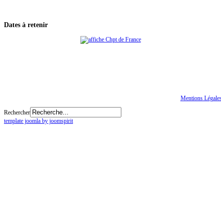
Dates
à retenir
Tous droits réservés
© CGTE
Mentions Légale
Rechercher
template joomla by joomspirit