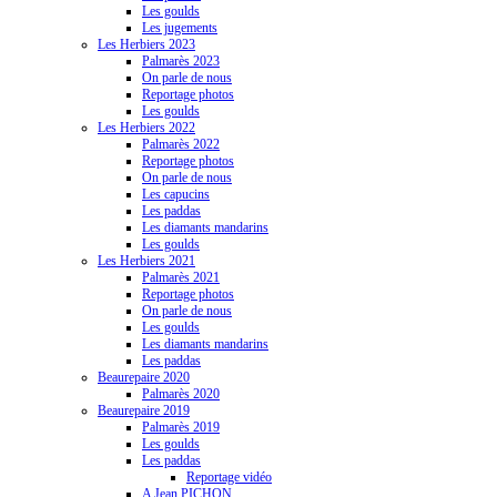
Les goulds
Les jugements
Les Herbiers 2023
Palmarès 2023
On parle de nous
Reportage photos
Les goulds
Les Herbiers 2022
Palmarès 2022
Reportage photos
On parle de nous
Les capucins
Les paddas
Les diamants mandarins
Les goulds
Les Herbiers 2021
Palmarès 2021
Reportage photos
On parle de nous
Les goulds
Les diamants mandarins
Les paddas
Beaurepaire 2020
Palmarès 2020
Beaurepaire 2019
Palmarès 2019
Les goulds
Les paddas
Reportage vidéo
A Jean PICHON