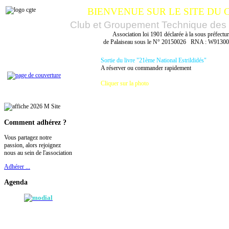
BIENVENUE SUR LE SITE DU C
Club et Groupement Technique des E
Association loi 1901 déclarée à la sous préfectu
de Palaiseau sous le N° 20150026 RNA : W9130
Affiliée à l'U.O.F
Sortie du livre "21ème National Estrildidés"
A réserver ou commander rapidement
(tirage limité)
Cliquer sur la photo
Comment
adhérez ?
Vous partagez notre
passion, alors rejoignez
nous au sein de l'association
Adhérer ...
Agenda