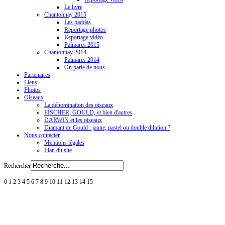
Le livre
Chantonnay 2015
Les paddas
Reportage photos
Reportage vidéo
Palmares 2015
Chantonnay 2014
Palmares 2014
On parle de nous
Partenaires
Liens
Photos
Oiseaux
La dénomination des oiseaux
FISCHER, GOULD, et bien d'autres
DARWIN et les oiseaux
Diamant de Gould : jaune, pastel ou double dilution ?
Nous contacter
Mentions légales
Plan du site
Rechercher
0
1
2
3
4
5
6
7
8
9
10
11
12
13
14
15