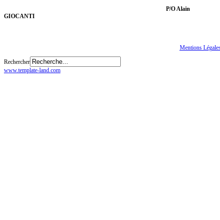
P/O Alain
GIOCANTI
Tous droits réservés
© CGTE
Mentions Légale
Rechercher
www.template-land.com