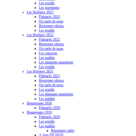
Les goulds
Les jugements
Les Herbiers 2023
Palmarès 2023
On parle de nous
Reportage photos
Les goulds
Les Herbiers 2022
Palmarès 2022
Reportage photos
On parle de nous
Les capucins
Les paddas
Les diamants mandarins
Les goulds
Les Herbiers 2021
Palmarès 2021
Reportage photos
On parle de nous
Les goulds
Les diamants mandarins
Les paddas
Beaurepaire 2020
Palmarès 2020
Beaurepaire 2019
Palmarès 2019
Les goulds
Les paddas
Reportage vidéo
A Jean PICHON