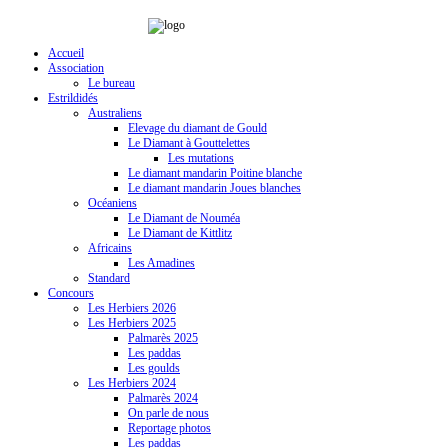
Accueil
Association
Le bureau
Estrildidés
Australiens
Elevage du diamant de Gould
Le Diamant à Gouttelettes
Les mutations
Le diamant mandarin Poitine blanche
Le diamant mandarin Joues blanches
Océaniens
Le Diamant de Nouméa
Le Diamant de Kittlitz
Africains
Les Amadines
Standard
Concours
Les Herbiers 2026
Les Herbiers 2025
Palmarès 2025
Les paddas
Les goulds
Les Herbiers 2024
Palmarès 2024
On parle de nous
Reportage photos
Les paddas