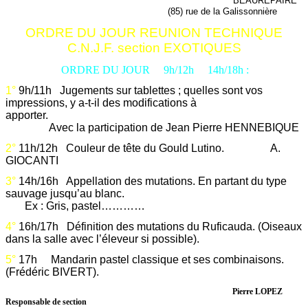
BEAUREPAIRE
(85) rue de la Galissonnière
ORDRE DU JOUR REUNION TECHNIQUE
C.N.J.F. section EXOTIQUES
ORDRE DU JOUR 9h/12h 14h/18h :
1°
9h/11h Jugements sur tablettes ; quelles sont vos
impressions, y a-t-il des modifications à
apporter.
Avec la participation de Jean Pierre HENNEBIQUE
2°
11h/12h Couleur de tête du Gould Lutino. A.
GIOCANTI
3°
14h/16h Appellation des mutations. En partant du type
sauvage jusqu’au blanc.
Ex : Gris, pastel…………
4°
16h/17h Définition des mutations du Ruficauda. (Oiseaux
dans la salle avec l’éleveur si possible).
5°
17h Mandarin pastel classique et ses combinaisons.
(Frédéric BIVERT).
Pierre LOPEZ
Responsable de section