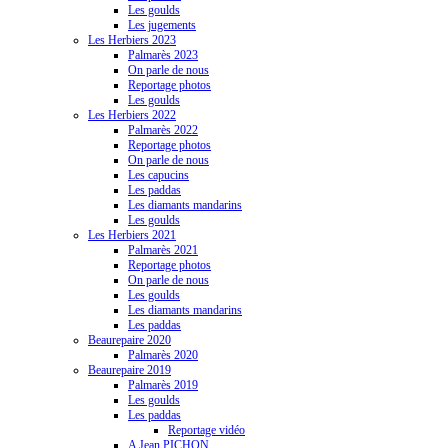
Les goulds
Les jugements
Les Herbiers 2023
Palmarès 2023
On parle de nous
Reportage photos
Les goulds
Les Herbiers 2022
Palmarès 2022
Reportage photos
On parle de nous
Les capucins
Les paddas
Les diamants mandarins
Les goulds
Les Herbiers 2021
Palmarès 2021
Reportage photos
On parle de nous
Les goulds
Les diamants mandarins
Les paddas
Beaurepaire 2020
Palmarès 2020
Beaurepaire 2019
Palmarès 2019
Les goulds
Les paddas
Reportage vidéo
A Jean PICHON