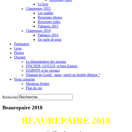
Le livre
Chantonnay 2015
Les paddas
Reportage photos
Reportage vidéo
Palmares 2015
Chantonnay 2014
Palmares 2014
On parle de nous
Partenaires
Liens
Photos
Oiseaux
La dénomination des oiseaux
FISCHER, GOULD, et bien d'autres
DARWIN et les oiseaux
Diamant de Gould : jaune, pastel ou double dilution ?
Nous contacter
Mentions légales
Plan du site
Rechercher
Beaurepaire 2018
BEAUREPAIRE 2018