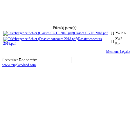
Pièce(s) jointe(s):
Classes CGTE 2018.pdf
[ ]
257 Ko
Dossier concours
2342
[ ]
Ko
2018.pdf
Tous droits réservés
© CGTE
Mentions Légale
Rechercher
www.template-land.com