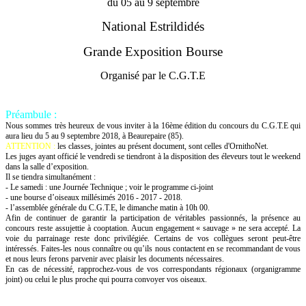
du 05 au 9 septembre
National Estrildidés
Grande Exposition Bourse
Organisé par le C.G.T.E
Préambule :
Nous sommes très heureux de vous inviter à la 16ème édition du concours du C.G.T.E qui
aura lieu du 5 au 9 septembre 2018, à Beaurepaire (85).
ATTENTION :
les classes, jointes au présent document, sont celles d'OrnithoNet.
Les juges ayant officié le vendredi se tiendront à la disposition des éleveurs tout le weekend
dans la salle d’exposition.
Il se tiendra simultanément :
- Le samedi : une Journée Technique ; voir le programme ci-joint
- une bourse d’oiseaux millésimés 2016 - 2017 - 2018.
- l’assemblée générale du C.G.T.E, le dimanche matin à 10h 00.
Afin de continuer de garantir la participation de véritables passionnés, la présence au
concours reste assujettie à cooptation. Aucun engagement « sauvage » ne sera accepté. La
voie du parrainage reste donc privilégiée. Certains de vos collègues seront peut-être
intéressés. Faites-les nous connaître ou qu’ils nous contactent en se recommandant de vous
et nous leurs ferons parvenir avec plaisir les documents nécessaires.
En cas de nécessité, rapprochez-vous de vos correspondants régionaux (organigramme
joint) ou celui le plus proche qui pourra convoyer vos oiseaux.