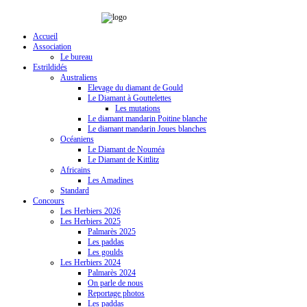
Accueil
Association
Le bureau
Estrildidés
Australiens
Elevage du diamant de Gould
Le Diamant à Gouttelettes
Les mutations
Le diamant mandarin Poitine blanche
Le diamant mandarin Joues blanches
Océaniens
Le Diamant de Nouméa
Le Diamant de Kittlitz
Africains
Les Amadines
Standard
Concours
Les Herbiers 2026
Les Herbiers 2025
Palmarès 2025
Les paddas
Les goulds
Les Herbiers 2024
Palmarès 2024
On parle de nous
Reportage photos
Les paddas