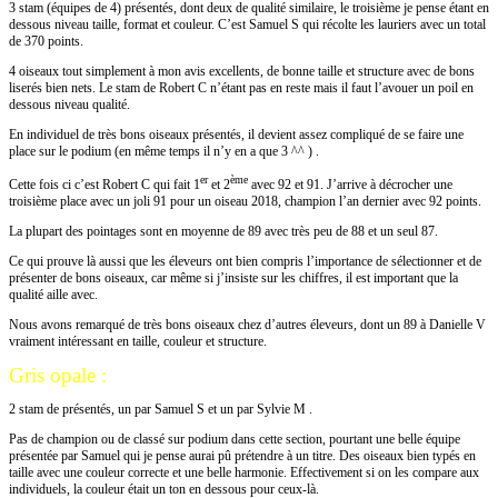
3 stam (équipes de 4) présentés, dont deux de qualité similaire, le troisième je pense étant en
dessous niveau taille, format et couleur. C’est Samuel S qui récolte les lauriers avec un total
de 370 points.
4 oiseaux tout simplement à mon avis excellents, de bonne taille et structure avec de bons
liserés bien nets. Le stam de Robert C n’étant pas en reste mais il faut l’avouer un poil en
dessous niveau qualité.
En individuel de très bons oiseaux présentés, il devient assez compliqué de se faire une
place sur le podium (en même temps il n’y en a que 3 ^^ ) .
er
ème
Cette fois ci c’est Robert C qui fait 1
et 2
avec 92 et 91. J’arrive à décrocher une
troisième place avec un joli 91 pour un oiseau 2018, champion l’an dernier avec 92 points.
La plupart des pointages sont en moyenne de 89 avec très peu de 88 et un seul 87.
Ce qui prouve là aussi que les éleveurs ont bien compris l’importance de sélectionner et de
présenter de bons oiseaux, car même si j’insiste sur les chiffres, il est important que la
qualité aille avec.
Nous avons remarqué de très bons oiseaux chez d’autres éleveurs, dont un 89 à Danielle V
vraiment intéressant en taille, couleur et structure.
Gris opale :
2 stam de présentés, un par Samuel S et un par Sylvie M .
Pas de champion ou de classé sur podium dans cette section, pourtant une belle équipe
présentée par Samuel qui je pense aurai pû prétendre à un titre. Des oiseaux bien typés en
taille avec une couleur correcte et une belle harmonie. Effectivement si on les compare aux
individuels, la couleur était un ton en dessous pour ceux-là.