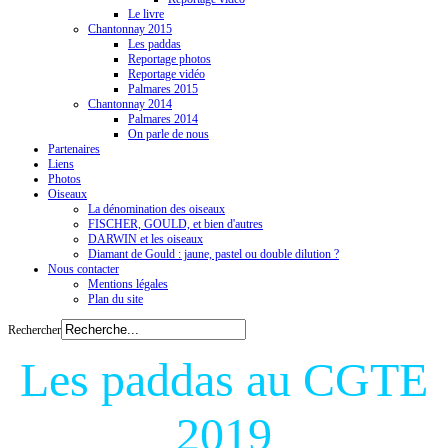
Le livre
Chantonnay 2015
Les paddas
Reportage photos
Reportage vidéo
Palmares 2015
Chantonnay 2014
Palmares 2014
On parle de nous
Partenaires
Liens
Photos
Oiseaux
La dénomination des oiseaux
FISCHER, GOULD, et bien d'autres
DARWIN et les oiseaux
Diamant de Gould : jaune, pastel ou double dilution ?
Nous contacter
Mentions légales
Plan du site
Rechercher
Les paddas au CGTE
2019