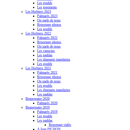
Les goulds
Les jugements
Les Herbiers 2023
Palmarès 2023
On parle de nous
Reportage photos
Les goulds
Les Herbiers 2022
Palmarès 2022
Reportage photos
On parle de nous
Les capucins
Les paddas
Les diamants mandarins
Les goulds
Les Herbiers 2021
Palmarès 2021
Reportage photos
On parle de nous
Les goulds
Les diamants mandarins
Les paddas
Beaurepaire 2020
Palmarès 2020
Beaurepaire 2019
Palmarès 2019
Les goulds
Les paddas
Reportage vidéo
A Jean PICHON