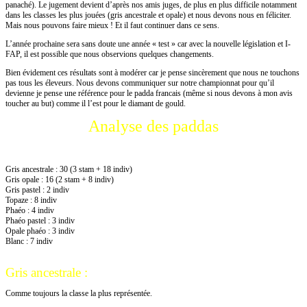
panaché). Le jugement devient d’après nos amis juges, de plus en plus difficile notamment
dans les classes les plus jouées (gris ancestrale et opale) et nous devons nous en féliciter.
Mais nous pouvons faire mieux ! Et il faut continuer dans ce sens.
L’année prochaine sera sans doute une année « test » car avec la nouvelle législation et I-
FAP, il est possible que nous observions quelques changements.
Bien évidement ces résultats sont à modérer car je pense sincèrement que nous ne touchons
pas tous les éleveurs. Nous devons communiquer sur notre championnat pour qu’il
devienne je pense une référence pour le padda francais (même si nous devons à mon avis
toucher au but) comme il l’est pour le diamant de gould.
Analyse des paddas
73 paddas présentés dans 8 classes
:
Gris ancestrale : 30 (3 stam + 18 indiv)
Gris opale : 16 (2 stam + 8 indiv)
Gris pastel : 2 indiv
Topaze : 8 indiv
Phaéo : 4 indiv
Phaéo pastel : 3 indiv
Opale phaéo : 3 indiv
Blanc : 7 indiv
Gris ancestrale :
Comme toujours la classe la plus représentée.