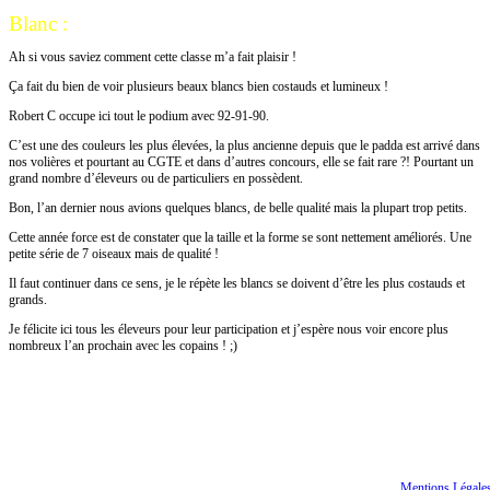
Blanc :
Ah si vous saviez comment cette classe m’a fait plaisir !
Ça fait du bien de voir plusieurs beaux blancs bien costauds et lumineux !
Robert C occupe ici tout le podium avec 92-91-90.
C’est une des couleurs les plus élevées, la plus ancienne depuis que le padda est arrivé dans
nos volières et pourtant au CGTE et dans d’autres concours, elle se fait rare ?! Pourtant un
grand nombre d’éleveurs ou de particuliers en possèdent.
Bon, l’an dernier nous avions quelques blancs, de belle qualité mais la plupart trop petits.
Cette année force est de constater que la taille et la forme se sont nettement améliorés. Une
petite série de 7 oiseaux mais de qualité !
Il faut continuer dans ce sens, je le répète les blancs se doivent d’être les plus costauds et
grands.
Je félicite ici tous les éleveurs pour leur participation et j’espère nous voir encore plus
nombreux l’an prochain avec les copains ! ;)
Merci à tous
Tous droits réservés
© CGTE
Mentions Légale