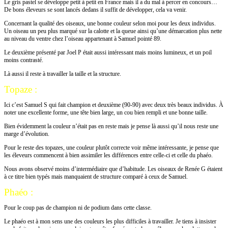
Le gris pastel se développe petit à petit en France mais il a du mal à percer en concours…
De bons éleveurs se sont lancés dedans il suffit de développer, cela va venir.
Concernant la qualité des oiseaux, une bonne couleur selon moi pour les deux individus.
Un oiseau un peu plus marqué sur la calotte et la queue ainsi qu’une démarcation plus nette
au niveau du ventre chez l’oiseau appartenant à Samuel pointé 89.
Le deuxième présenté par Joel P était aussi intéressant mais moins lumineux, et un poil
moins contrasté.
Là aussi il reste à travailler la taille et la structure.
Topaze :
Ici c’est Samuel S qui fait champion et deuxième (90-90) avec deux très beaux individus. À
noter une excellente forme, une tête bien large, un cou bien rempli et une bonne taille.
Bien évidemment la couleur n’était pas en reste mais je pense là aussi qu’il nous reste une
marge d’évolution.
Pour le reste des topazes, une couleur plutôt correcte voir même intéressante, je pense que
les éleveurs commencent à bien assimiler les différences entre celle-ci et celle du phaéo.
Nous avons observé moins d’intermédiaire que d’habitude. Les oiseaux de Renée G étaient
à ce titre bien typés mais manquaient de structure comparé à ceux de Samuel.
Phaéo :
Pour le coup pas de champion ni de podium dans cette classe.
Le phaéo est à mon sens une des couleurs les plus difficiles à travailler. Je tiens à insister