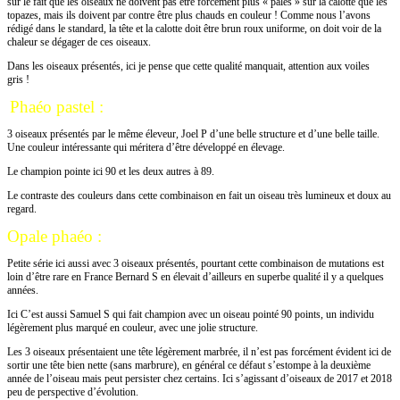
sur le fait que les oiseaux ne doivent pas être forcément plus « pâles » sur la calotte que les
topazes, mais ils doivent par contre être plus chauds en couleur ! Comme nous l’avons
rédigé dans le standard, la tête et la calotte doit être brun roux uniforme, on doit voir de la
chaleur se dégager de ces oiseaux.
Dans les oiseaux présentés, ici je pense que cette qualité manquait, attention aux voiles
gris !
Phaéo pastel :
3 oiseaux présentés par le même éleveur, Joel P d’une belle structure et d’une belle taille.
Une couleur intéressante qui méritera d’être développé en élevage.
Le champion pointe ici 90 et les deux autres à 89.
Le contraste des couleurs dans cette combinaison en fait un oiseau très lumineux et doux au
regard.
Opale phaéo :
Petite série ici aussi avec 3 oiseaux présentés, pourtant cette combinaison de mutations est
loin d’être rare en France Bernard S en élevait d’ailleurs en superbe qualité il y a quelques
années.
Ici C’est aussi Samuel S qui fait champion avec un oiseau pointé 90 points, un individu
légèrement plus marqué en couleur, avec une jolie structure.
Les 3 oiseaux présentaient une tête légèrement marbrée, il n’est pas forcément évident ici de
sortir une tête bien nette (sans marbrure), en général ce défaut s’estompe à la deuxième
année de l’oiseau mais peut persister chez certains. Ici s’agissant d’oiseaux de 2017 et 2018
peu de perspective d’évolution.