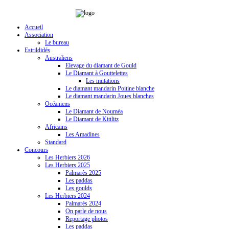
Accueil
Association
Le bureau
Estrildidés
Australiens
Elevage du diamant de Gould
Le Diamant à Gouttelettes
Les mutations
Le diamant mandarin Poitine blanche
Le diamant mandarin Joues blanches
Océaniens
Le Diamant de Nouméa
Le Diamant de Kittlitz
Africains
Les Amadines
Standard
Concours
Les Herbiers 2026
Les Herbiers 2025
Palmarès 2025
Les paddas
Les goulds
Les Herbiers 2024
Palmarès 2024
On parle de nous
Reportage photos
Les paddas