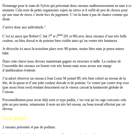
Dommage pour le stam de Sylvie qui présentait deux oiseaux malheureusement en mue à ce
moment. Cela reste de petits organismes sujets au stress et il suffit de peu de choses pour
qu’une mue de stress s’invite lors du jugement. C’est la faute à pas de chance comme qui
dirait.
J’arrive donc aux individuels !
er
ème
C’est ici aussi que Robert C fait 1
et 2
(91 et 90) avec deux oiseaux d’une très belle
couleur, un bleu dorsal et de poitrine bien visible ainsi qu’un ventre très lumineux.
Je décroche ici aussi la troisième place avec 90 points, moins bleu mais je pense mieux
bâtit.
Dans cette classe nous devons maintenant gagner en structure et taille. La couleur de
l’ensemble des oiseaux est bonne voir très bonne mais nous avons une marge
d’amélioration évidente.
J’ai adoré observer un oiseau à Jean Louis M pointé 89, très bien coloré au niveau de la
tête, de la queue et d’une jolie couleur dorsale et de poitrine. Le ventre par contre trop rose
(pas assez brun rosé) tendant doucement sur le vineux cassait la luminosité globale de
l’oiseau.
Personnellement pour avoir déjà sorti ce type padda, c’est vrai qu’en cage concours cela
pète un peu moins, néanmoins il reste un très bel oiseau, un beau travail effectué par cet
éleveur.
Gris pastel :
2 oiseaux présentés et pas de podium.