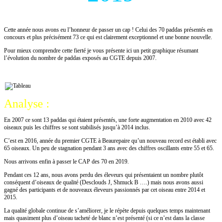
Jérôme DELABARRE
Cette année nous avons eu l’honneur de passer un cap ! Celui des 70 paddas présentés en
concours et plus précisément 73 ce qui est clairement exceptionnel et une bonne nouvelle.
Pour mieux comprendre cette fierté je vous présente ici un petit graphique résumant
l’évolution du nombre de paddas exposés au CGTE depuis 2007.
Analyse :
En 2007 ce sont 13 paddas qui étaient présentés, une forte augmentation en 2010 avec 42
oiseaux puis les chiffres se sont stabilisés jusqu’à 2014 inclus.
C’est en 2016, année du premier CGTE à Beaurepaire qu’un nouveau record est établi avec
65 oiseaux. Un peu de stagnation pendant 3 ans avec des chiffres oscillants entre 55 et 65.
Nous arrivons enfin à passer le CAP des 70 en 2019.
Pendant ces 12 ans, nous avons perdu des éleveurs qui présentaient un nombre plutôt
conséquent d’oiseaux de qualité (Desclouds J, Shmuck B ….) mais nous avons aussi
gagné des participants et de nouveaux éleveurs passionnés par cet oiseau entre 2014 et
2015.
La qualité globale continue de s’améliorer, je le répète depuis quelques temps maintenant
mais quasiment plus d’oiseau tacheté de blanc n’est présenté (si ce n’est dans la classe