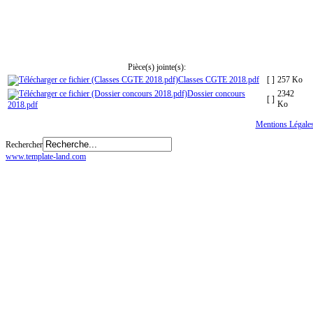
Pièce(s) jointe(s):
Classes CGTE 2018.pdf
[ ]
257 Ko
Dossier concours
2342
[ ]
Ko
2018.pdf
Tous droits réservés
© CGTE
Mentions Légale
Rechercher
www.template-land.com