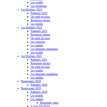
Les goulds
Les jugements
Les Herbiers 2023
Palmarès 2023
On parle de nous
Reportage photos
Les goulds
Les Herbiers 2022
Palmarès 2022
Reportage photos
On parle de nous
Les capucins
Les paddas
Les diamants mandarins
Les goulds
Les Herbiers 2021
Palmarès 2021
Reportage photos
On parle de nous
Les goulds
Les diamants mandarins
Les paddas
Beaurepaire 2020
Palmarès 2020
Beaurepaire 2019
Palmarès 2019
Les goulds
Les paddas
Reportage vidéo
A Jean PICHON