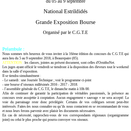
du 05 au 9 septembre
National Estrildidés
Grande Exposition Bourse
Organisé par le C.G.T.E
Préambule :
Nous sommes très heureux de vous inviter à la 16ème édition du concours du C.G.T.E qui
aura lieu du 5 au 9 septembre 2018, à Beaurepaire (85).
ATTENTION :
les classes, jointes au présent document, sont celles d'OrnithoNet.
Les juges ayant officié le vendredi se tiendront à la disposition des éleveurs tout le weekend
dans la salle d’exposition.
Il se tiendra simultanément :
- Le samedi : une Journée Technique ; voir le programme ci-joint
- une bourse d’oiseaux millésimés 2016 - 2017 - 2018.
- l’assemblée générale du C.G.T.E, le dimanche matin à 10h 00.
Afin de continuer de garantir la participation de véritables passionnés, la présence au
concours reste assujettie à cooptation. Aucun engagement « sauvage » ne sera accepté. La
voie du parrainage reste donc privilégiée. Certains de vos collègues seront peut-être
intéressés. Faites-les nous connaître ou qu’ils nous contactent en se recommandant de vous
et nous leurs ferons parvenir avec plaisir les documents nécessaires.
En cas de nécessité, rapprochez-vous de vos correspondants régionaux (organigramme
joint) ou celui le plus proche qui pourra convoyer vos oiseaux.