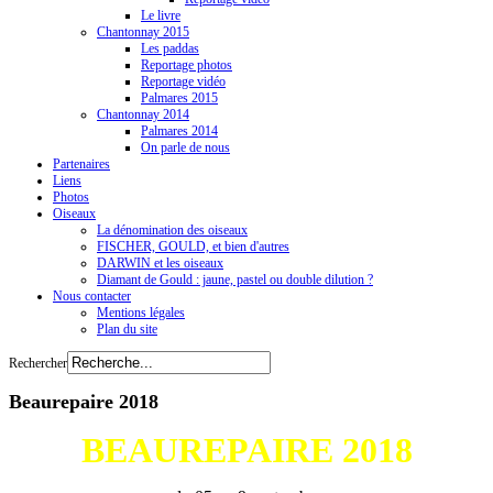
Le livre
Chantonnay 2015
Les paddas
Reportage photos
Reportage vidéo
Palmares 2015
Chantonnay 2014
Palmares 2014
On parle de nous
Partenaires
Liens
Photos
Oiseaux
La dénomination des oiseaux
FISCHER, GOULD, et bien d'autres
DARWIN et les oiseaux
Diamant de Gould : jaune, pastel ou double dilution ?
Nous contacter
Mentions légales
Plan du site
Rechercher
Beaurepaire 2018
BEAUREPAIRE 2018