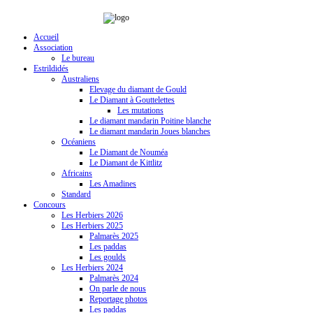
Accueil
Association
Le bureau
Estrildidés
Australiens
Elevage du diamant de Gould
Le Diamant à Gouttelettes
Les mutations
Le diamant mandarin Poitine blanche
Le diamant mandarin Joues blanches
Océaniens
Le Diamant de Nouméa
Le Diamant de Kittlitz
Africains
Les Amadines
Standard
Concours
Les Herbiers 2026
Les Herbiers 2025
Palmarès 2025
Les paddas
Les goulds
Les Herbiers 2024
Palmarès 2024
On parle de nous
Reportage photos
Les paddas