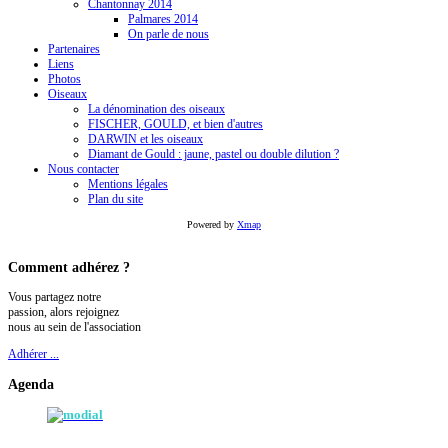
Chantonnay 2014
Palmares 2014
On parle de nous
Partenaires
Liens
Photos
Oiseaux
La dénomination des oiseaux
FISCHER, GOULD, et bien d'autres
DARWIN et les oiseaux
Diamant de Gould : jaune, pastel ou double dilution ?
Nous contacter
Mentions légales
Plan du site
Powered by
Xmap
Comment
adhérez ?
Vous partagez notre
passion, alors rejoignez
nous au sein de l'association
Adhérer ...
Agenda