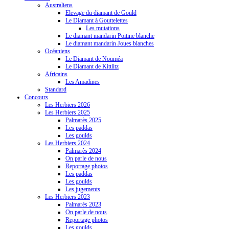
Australiens
Elevage du diamant de Gould
Le Diamant à Gouttelettes
Les mutations
Le diamant mandarin Poitine blanche
Le diamant mandarin Joues blanches
Océaniens
Le Diamant de Nouméa
Le Diamant de Kittlitz
Africains
Les Amadines
Standard
Concours
Les Herbiers 2026
Les Herbiers 2025
Palmarès 2025
Les paddas
Les goulds
Les Herbiers 2024
Palmarès 2024
On parle de nous
Reportage photos
Les paddas
Les goulds
Les jugements
Les Herbiers 2023
Palmarès 2023
On parle de nous
Reportage photos
Les goulds