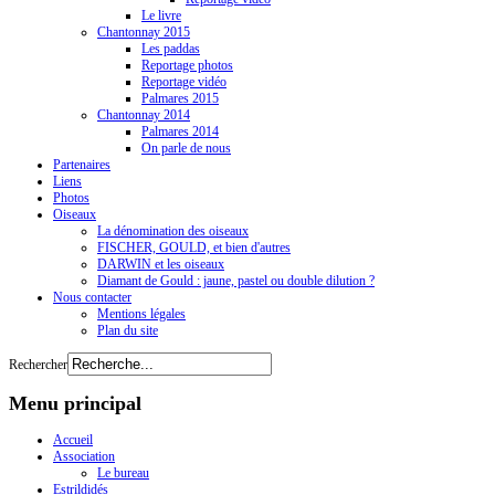
Le livre
Chantonnay 2015
Les paddas
Reportage photos
Reportage vidéo
Palmares 2015
Chantonnay 2014
Palmares 2014
On parle de nous
Partenaires
Liens
Photos
Oiseaux
La dénomination des oiseaux
FISCHER, GOULD, et bien d'autres
DARWIN et les oiseaux
Diamant de Gould : jaune, pastel ou double dilution ?
Nous contacter
Mentions légales
Plan du site
Rechercher
Menu principal
Accueil
Association
Le bureau
Estrildidés