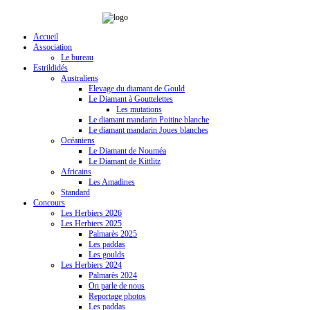
Accueil
Association
Le bureau
Estrildidés
Australiens
Elevage du diamant de Gould
Le Diamant à Gouttelettes
Les mutations
Le diamant mandarin Poitine blanche
Le diamant mandarin Joues blanches
Océaniens
Le Diamant de Nouméa
Le Diamant de Kittlitz
Africains
Les Amadines
Standard
Concours
Les Herbiers 2026
Les Herbiers 2025
Palmarès 2025
Les paddas
Les goulds
Les Herbiers 2024
Palmarès 2024
On parle de nous
Reportage photos
Les paddas