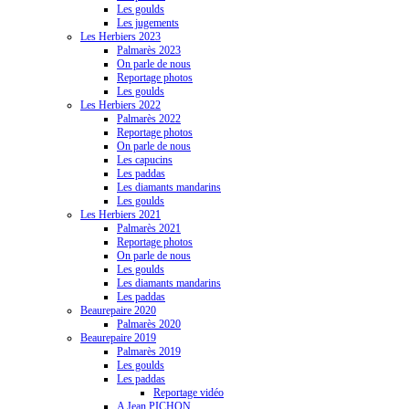
Les goulds
Les jugements
Les Herbiers 2023
Palmarès 2023
On parle de nous
Reportage photos
Les goulds
Les Herbiers 2022
Palmarès 2022
Reportage photos
On parle de nous
Les capucins
Les paddas
Les diamants mandarins
Les goulds
Les Herbiers 2021
Palmarès 2021
Reportage photos
On parle de nous
Les goulds
Les diamants mandarins
Les paddas
Beaurepaire 2020
Palmarès 2020
Beaurepaire 2019
Palmarès 2019
Les goulds
Les paddas
Reportage vidéo
A Jean PICHON