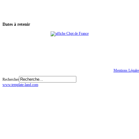
Dates
à retenir
Tous droits réservés
© CGTE
Mentions Légale
Rechercher
www.template-land.com