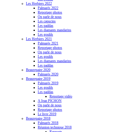
Les Herbiers 2022
Palmarès 2022
Reportage photos
On parle de nous
Les capucins
Les paddas
Les diamants mandarins
Les goulds
Les Herbiers 2021
Palmarès 2021
Reportage photos
On parle de nous
Les goulds
Les diamants mandarins
Les paddas
Beaurepaire 2020
Palmarès 2020
Beaurepaire 2019
Palmarès 2019
Les goulds
Les paddas
Reportage vidéo
A Jean PICHON
On parle de nous
Reportage photos
Le livre 2019
Beaurepaire 2018
Palmarès 2018
Réunion technique 2018
Rapports