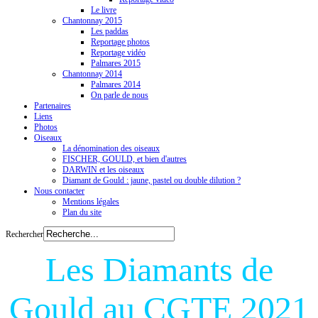
Le livre
Chantonnay 2015
Les paddas
Reportage photos
Reportage vidéo
Palmares 2015
Chantonnay 2014
Palmares 2014
On parle de nous
Partenaires
Liens
Photos
Oiseaux
La dénomination des oiseaux
FISCHER, GOULD, et bien d'autres
DARWIN et les oiseaux
Diamant de Gould : jaune, pastel ou double dilution ?
Nous contacter
Mentions légales
Plan du site
Rechercher
Les Diamants de
Gould au CGTE 2021