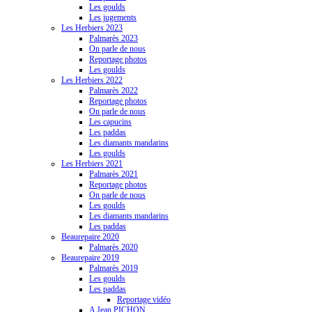
Les goulds
Les jugements
Les Herbiers 2023
Palmarès 2023
On parle de nous
Reportage photos
Les goulds
Les Herbiers 2022
Palmarès 2022
Reportage photos
On parle de nous
Les capucins
Les paddas
Les diamants mandarins
Les goulds
Les Herbiers 2021
Palmarès 2021
Reportage photos
On parle de nous
Les goulds
Les diamants mandarins
Les paddas
Beaurepaire 2020
Palmarès 2020
Beaurepaire 2019
Palmarès 2019
Les goulds
Les paddas
Reportage vidéo
A Jean PICHON