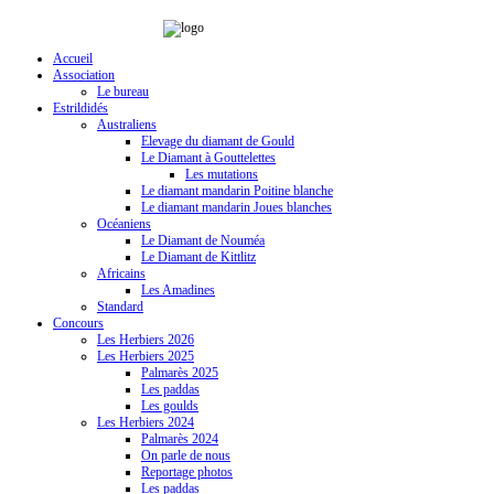
Accueil
Association
Le bureau
Estrildidés
Australiens
Elevage du diamant de Gould
Le Diamant à Gouttelettes
Les mutations
Le diamant mandarin Poitine blanche
Le diamant mandarin Joues blanches
Océaniens
Le Diamant de Nouméa
Le Diamant de Kittlitz
Africains
Les Amadines
Standard
Concours
Les Herbiers 2026
Les Herbiers 2025
Palmarès 2025
Les paddas
Les goulds
Les Herbiers 2024
Palmarès 2024
On parle de nous
Reportage photos
Les paddas