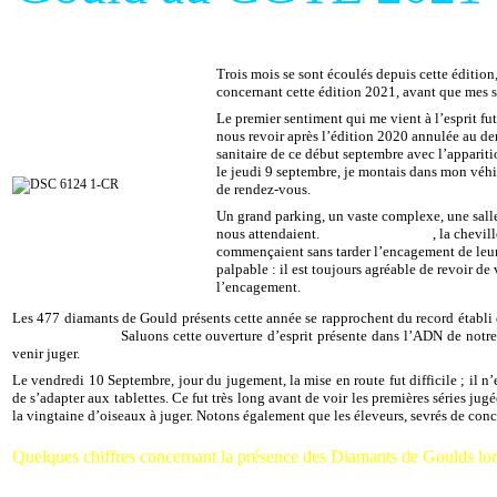
Bruno SAVARY
Trois mois se sont écoulés depuis cette éditio
concernant cette édition 2021, avant que mes 
Le premier sentiment qui me vient à l’esprit fu
nous revoir après l’édition 2020 annulée au de
sanitaire de ce début septembre avec l’apparit
le jeudi 9 septembre, je montais dans mon véhi
de rendez-vous.
Un grand parking, un vaste complexe, une salle
nous attendaient.
Christian Delfosse
, la chevi
commençaient sans tarder l’encagement de leurs
palpable : il est toujours agréable de revoir de
l’encagement.
Les 477 diamants de Gould présents cette année se rapprochent du record établi e
Stéphane Brunet.
Saluons cette ouverture d’esprit présente dans l’ADN de notre 
venir juger.
Le vendredi 10 Septembre, jour du jugement, la mise en route fut difficile ; il n’
de s’adapter aux tablettes. Ce fut très long avant de voir les premières séries jug
la vingtaine d’oiseaux à juger. Notons également que les éleveurs, sevrés de concou
Quelques chiffres concernant la présence des Diamants de Goulds lors