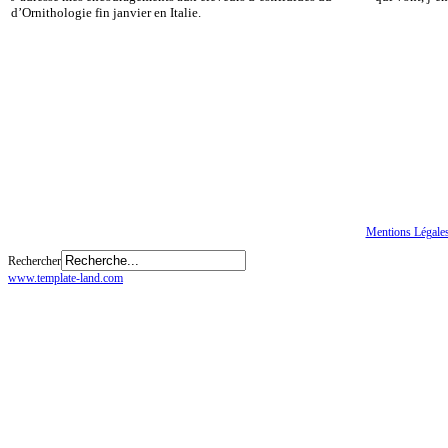
d’Ornithologie fin janvier en Italie.
Tous droits réservés
© CGTE
Mentions Légale
Rechercher
www.template-land.com