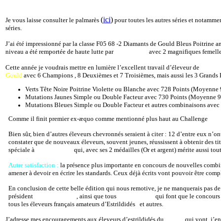
(
ici
)
Je vous laisse consulter le palmarès
pour toutes les autres séries et notamme
séries.
J’ai été impressionné par la classe F05 68 -2 Diamants de Gould Bleus Poitrine anc
niveau a été remportée de haute lutte par
Serge Trinel
avec 2 magnifiques femelles
Cette année je voudrais mettre en lumière l’excellent travail d’éleveur de
Sylva
Gould
avec 6 Champions , 8 Deuxièmes et 7 Troisièmes, mais aussi les 3 Grands P
Verts Tête Noire Poitrine Violette ou Blanche avec 728 Points (Moyenne 9
Mutations Jaunes Simple ou Double Facteur avec 730 Points (Moyenne 91
Mutations Bleues Simple ou Double Facteur et autres combinaisons avec
Comme il finit premier ex-æquo comme mentionné plus haut au Challenge
Jea
Bien sûr, bien d’autres éleveurs chevronnés seraient à citer : 12 d’entre eux n’on
constater que de nouveaux éleveurs, souvent jeunes, réussissent à obtenir des tit
spéciale à
Carole Statari
qui, avec ses 2 médailles (Or et argent) mérite aussi tout
Autre satisfaction :
la présence plus importante en concours de nouvelles combi
amener à devoir en écrire les standards. Ceux déjà écrits vont pouvoir être com
En conclusion de cette belle édition qui nous remotive, je ne manquerais pas de
président
Claude Crétual
, ainsi que tous
les bénévoles
qui font que le concour
tous les éleveurs français amateurs d’Estrildidés et autres.
J’adresse mes encouragements aux éleveurs d’estrildidés du
CGTE
qui vont, j’en