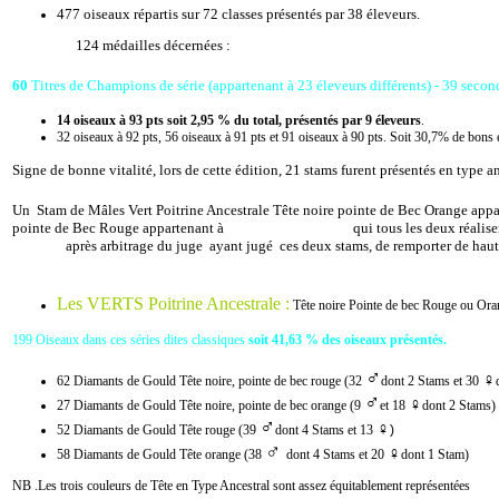
477 oiseaux répartis sur 72 classes présentés par 38 éleveurs.
124 médailles décernées :
60
Titres de Champions de série (appartenant à 23 éleveurs différents) - 39 second
14 oiseaux à 93 pts soit 2,95 % du total, présentés par 9 éleveurs
.
32 oiseaux à 92 pts, 56 oiseaux à 91 pts et 91 oiseaux à 90 pts. Soit 30,7% de bons
Signe de bonne vitalité, lors de cette édition, 21 stams furent présentés en type a
Un Stam de Mâles Vert Poitrine Ancestrale Tête noire pointe de Bec Orange app
pointe de Bec Rouge appartenant à
Vincent LACHERE
qui tous les deux réali
Vincent
après arbitrage du juge ayant jugé ces deux stams, de remporter de hau
Les VERTS Poitrine Ancestrale :
Tête noire Pointe de bec Rouge ou Oran
199 Oiseaux dans ces séries dites classiques
soit 41,63 % des oiseaux présentés.
♂
♀
62 Diamants de Gould Tête noire, pointe de bec rouge (32
dont 2 Stams et 30
♂
♀
27 Diamants de Gould Tête noire, pointe de bec orange (9
et 18
dont 2 Stams)
♂
♀
52 Diamants de Gould Tête rouge (39
dont 4 Stams et 13
)
♂
♀
58 Diamants de Gould Tête orange (38
dont 4 Stams et 20
dont 1 Stam)
NB .Les trois couleurs de Tête en Type Ancestral sont assez équitablement représentées