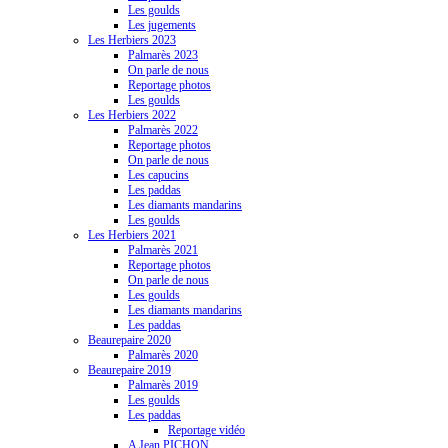
Les goulds
Les jugements
Les Herbiers 2023
Palmarès 2023
On parle de nous
Reportage photos
Les goulds
Les Herbiers 2022
Palmarès 2022
Reportage photos
On parle de nous
Les capucins
Les paddas
Les diamants mandarins
Les goulds
Les Herbiers 2021
Palmarès 2021
Reportage photos
On parle de nous
Les goulds
Les diamants mandarins
Les paddas
Beaurepaire 2020
Palmarès 2020
Beaurepaire 2019
Palmarès 2019
Les goulds
Les paddas
Reportage vidéo
A Jean PICHON