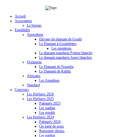
Accueil
Association
Le bureau
Estrildidés
Australiens
Elevage du diamant de Gould
Le Diamant à Gouttelettes
Les mutations
Le diamant mandarin Poitine blanche
Le diamant mandarin Joues blanches
Océaniens
Le Diamant de Nouméa
Le Diamant de Kittlitz
Africains
Les Amadines
Standard
Concours
Les Herbiers 2026
Les Herbiers 2025
Palmarès 2025
Les paddas
Les goulds
Les Herbiers 2024
Palmarès 2024
On parle de nous
Reportage photos
Les paddas