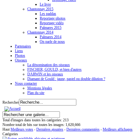
Le livre
Chantonnay 2015
Les paddas
Reportage photos
Reportage vidéo
Palmares 2015
Chantonnay 2014
Palmares 2014
On parle de nous
Partenaires
Liens
Photos
Oiseaux
La dénomination des oiseaux
FISCHER, GOULD, et bien d'autres
DARWIN et les oiseaux
Diamant de Gould : jaune, pastel ou double dilution ?
Nous contacter
Mentions légales
Plan du site
Rechercher
Total d'images dans toutes les catégories: 213
Nombre total de hits sur toutes les images: 1,620,666
Haut
Meilleurs votes
-
Dernières ajoutées
-
Dernières commentées
-
Meilleurs affichages
Catégories